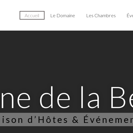
Accueil
Le Domaine
Les Chambres
Év
n
e
d
e
l
a
B
ison d’Hôtes & Événeme