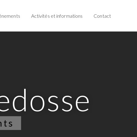
énements
Activités et informations
Contact
e
d
o
s
s
e
nts