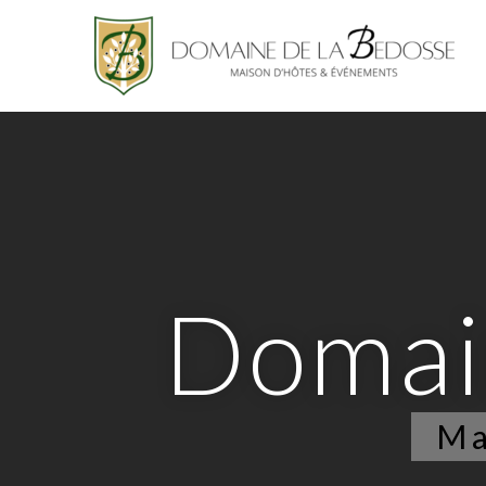
D
o
m
a
i
Ma