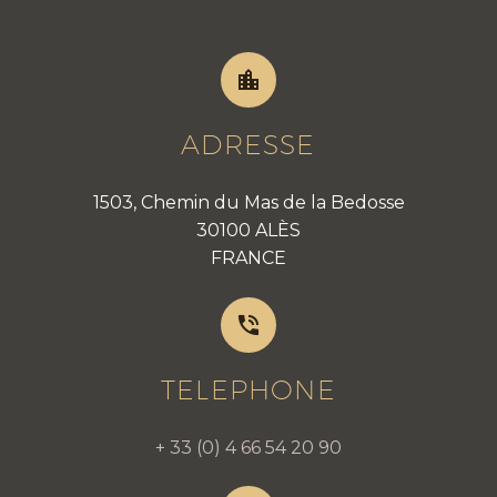


ADRESSE
1503, Chemin du Mas de la Bedosse
30100 ALÈS
FRANCE


TELEPHONE
+ 33 (0) 4 66 54 20 90