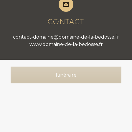


CONTACT
contact-domaine@domaine-de-la-bedosse.fr
www.domaine-de-la-bedosse.fr
Itinéraire