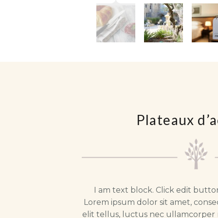
Plateaux d’a
I am text block. Click edit butto
Lorem ipsum dolor sit amet, consect
elit tellus, luctus nec ullamcorper