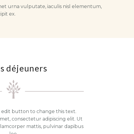
met urna vulputate, iaculis nisl elementum,
ipit ex.
ts déjeuners
k edit button to change this text.
met, consectetur adipiscing elit. Ut
ullamcorper mattis, pulvinar dapibus
leo.