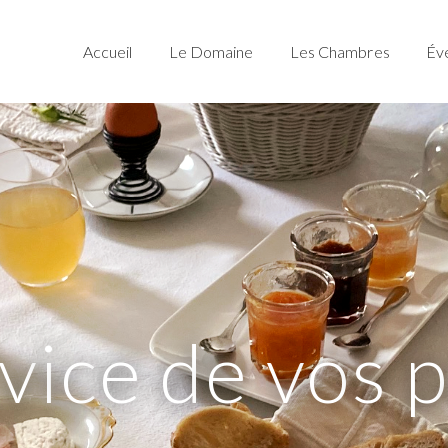
Accueil
Le Domaine
Les Chambres
Év
v
i
c
e
d
e
v
o
s