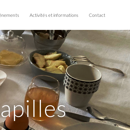
énements
Activités et informations
Contact
p
a
p
i
l
l
e
s