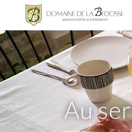
A
u
s
e
r