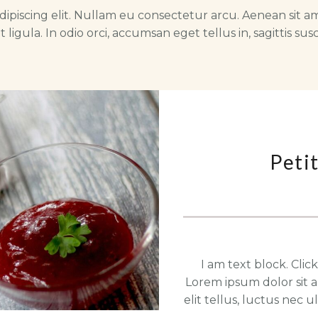
ipiscing elit. Nullam eu consectetur arcu. Aenean sit a
t ligula. In odio orci, accumsan eget tellus in, sagittis susc
Peti
I am text block. Clic
Lorem ipsum dolor sit a
elit tellus, luctus nec 